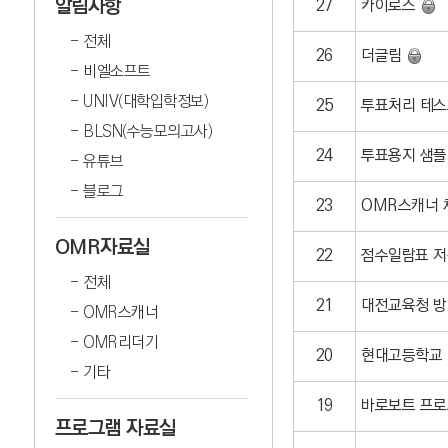
알림사항
27
카이로스
전체
26
더글림
비엘소프트
UNIV(대학입학정보)
25
투표처리 테
BLSN(수능모의고사)
24
투표용지 샘
유튜브
블로그
23
OMR스캐너 
OMR자료실
22
점수일람표 저
전체
21
대전교육청 
OMR스캐너
OMR리더기
20
현대고등학교
기타
19
바로보트 프
프로그램 자료실