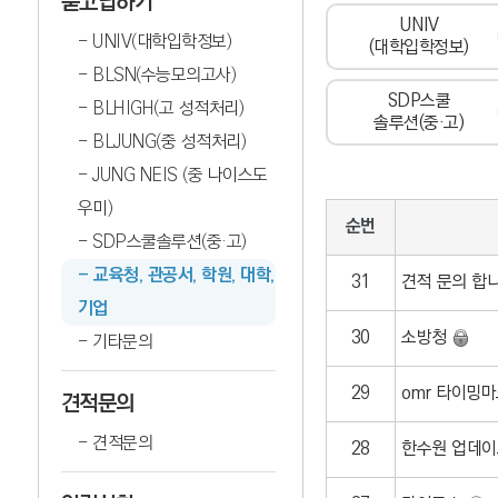
묻고답하기
UNIV
UNIV(대학입학정보)
(대학입학정보)
BLSN(수능모의고사)
SDP스쿨
BLHIGH(고 성적처리)
솔루션(중·고)
BLJUNG(중 성적처리)
JUNG NEIS (중 나이스도
우미)
순번
SDP스쿨솔루션(중·고)
교육청, 관공서, 학원, 대학,
31
견적 문의 합
기업
30
소방청
기타문의
29
omr 타이밍
견적문의
견적문의
28
한수원 업데이