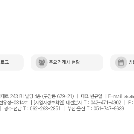
탈로그
주요거래처 현황
방
로 243 BL빌딩 4층 (구암동 629-21) | 대표 변규일 |
E-mail
전유성-0314호 |
[사업자정보확인]
대전본사 T : 042-471-4902 | F : 
| 광주·전남 T : 062-263-2851 | 부산·울산 T : 051-747-9639