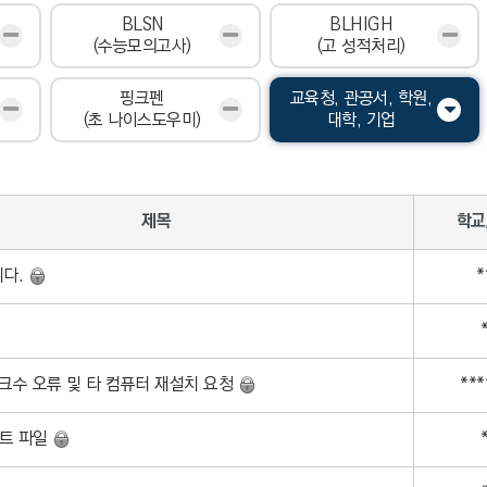
BLSN
BLHIGH
(수능모의고사)
(고 성적처리)
핑크펜
교육청, 관공서, 학원,
(초 나이스도우미)
대학, 기업
제목
학교
니다.
*
마크수 오류 및 타 컴퓨터 재설치 요청
**
트 파일