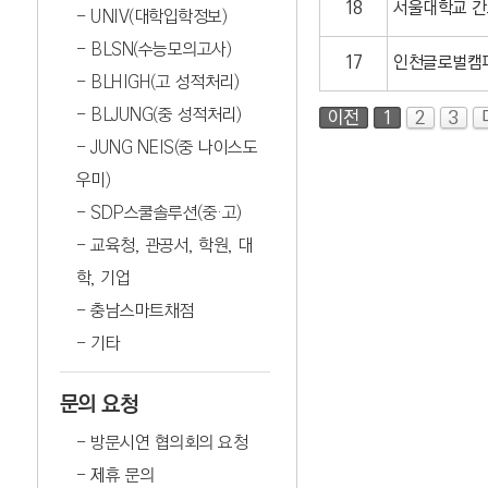
18
서울대학교 
UNIV(대학입학정보)
BLSN(수능모의고사)
17
인천글로벌캠
BLHIGH(고 성적처리)
BLJUNG(중 성적처리)
이전
1
2
3
JUNG NEIS(중 나이스도
우미)
SDP스쿨솔루션(중·고)
교육청, 관공서, 학원, 대
학, 기업
충남스마트채점
기타
문의 요청
방문시연 협의회의 요청
제휴 문의