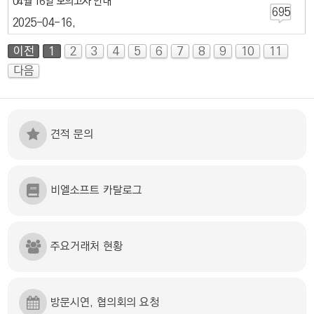
04월 16일 모의고사 안내
695
2025-04-16
이전
1
2
3
4
5
6
7
8
9
10
11
다음
견적 문의
비엘소프트 카탈로그
주요거래처 현황
방문시연, 협의회의 요청