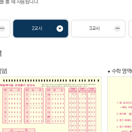
를 볼 때 사용됩니다.
2교시
3교시
역
[앞]
⬥ 수학 영역(