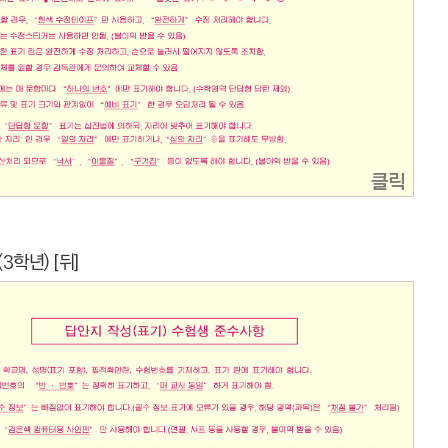
클릭
3학년) [뒤]