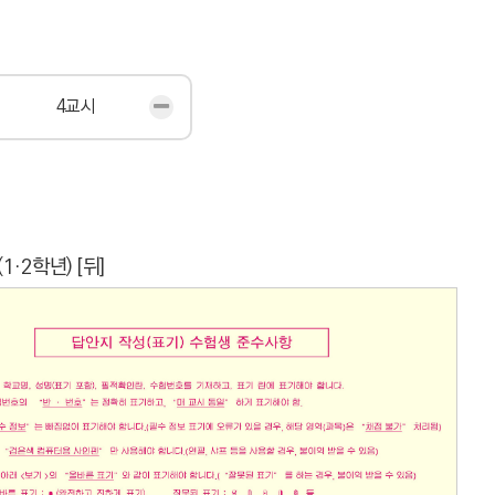
4교시
1·2학년) [뒤]