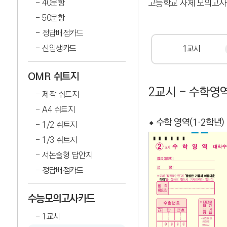
40문항
고등학교 자체 모의고사
50문항
정답배점카드
신입생카드
1교시
OMR 쉬트지
2교시 - 수학영
제작 쉬트지
A4 쉬트지
⬥ 수학 영역(1·2학년) 
1/2 쉬트지
1/3 쉬트지
서논술형 답안지
정답배점카드
수능모의고사카드
1교시