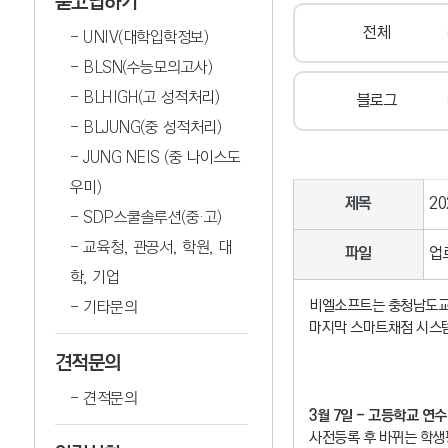
묻고답하기
전체
UNIV(대학입학정보)
BLSN(수능모의고사)
BLHIGH(고 성적처리)
블로그
BLJUNG(중 성적처리)
JUNG NEIS (중 나이스도
우미)
제목
2
SDP스쿨솔루션(중·고)
교육청, 관공서, 학원, 대
파일
업
학, 기업
비엘소프트는 충청남도교
기타문의
마지막 스마트채점 시스템
견적문의
견적문의
3월 7일 - 고등학교 연수
사전등록 후 바뀌는 학생