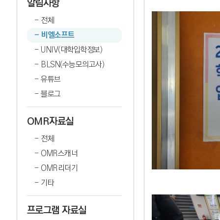
알림사항
전체
비엘소프트
UNIV(대학입학정보)
BLSN(수능모의고사)
유튜브
블로그
OMR자료실
전체
OMR스캐너
OMR리더기
기타
프로그램 자료실