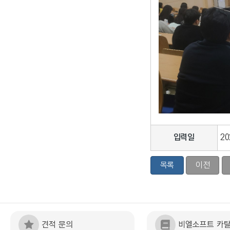
입력일
20
목록
이전
견적 문의
비엘소프트 카